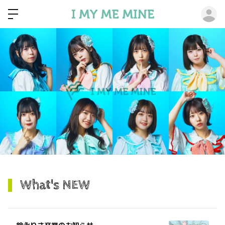
ロ
What's NEW